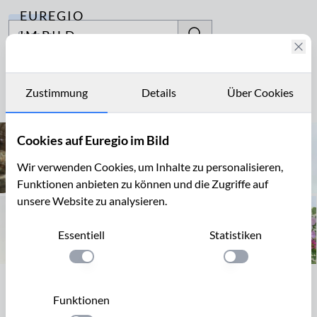
EUREGIO
Archiv
IM BILD
Fotostories
Blumenarrangement
Archiv
Zustimmung
Details
Über Cookies
Seite 1 von 1
Kontakt
Cookies auf Euregio im Bild
Wir verwenden Cookies, um Inhalte zu personalisieren,
Funktionen anbieten zu können und die Zugriffe auf
unsere Website zu analysieren.
Essentiell
Statistiken
Einstellung anwenden
Einstellung anwen
Seite 1 von 1
Funktionen