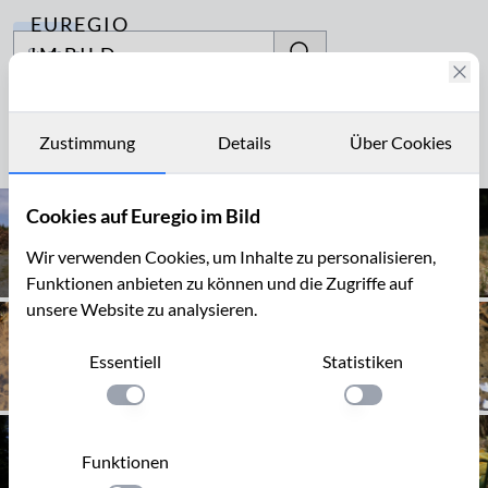
EUREGIO
Archiv
IM BILD
Fotostories
Narzissenwanderung
Archiv
Zustimmung
Details
Über Cookies
Seite 1 von 3
Kontakt
Cookies auf Euregio im Bild
Wir verwenden Cookies, um Inhalte zu personalisieren,
Funktionen anbieten zu können und die Zugriffe auf
unsere Website zu analysieren.
Essentiell
Statistiken
Einstellung anwenden
Einstellung anwen
Funktionen