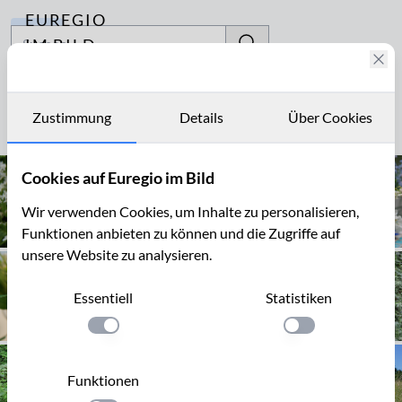
EUREGIO
Archiv
IM BILD
Fotostories
Galium
Archiv
Zustimmung
Details
Über Cookies
Seite 1 von 1
Kontakt
Cookies auf Euregio im Bild
Wir verwenden Cookies, um Inhalte zu personalisieren,
Funktionen anbieten zu können und die Zugriffe auf
unsere Website zu analysieren.
Essentiell
Statistiken
Einstellung anwenden
Einstellung anwen
Funktionen