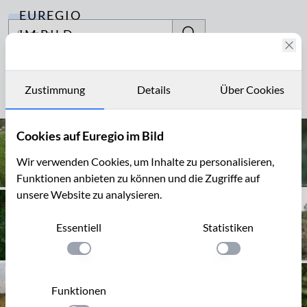
EUREGIO
Archiv
IM BILD
Fotostories
Silene flos-cuculi
Archiv
Zustimmung
Details
Über Cookies
Seite 1 von 3
Kontakt
Cookies auf Euregio im Bild
Wir verwenden Cookies, um Inhalte zu personalisieren,
Funktionen anbieten zu können und die Zugriffe auf
unsere Website zu analysieren.
Essentiell
Statistiken
Einstellung anwenden
Einstellung anwen
Funktionen