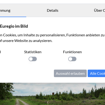
mmung
Details
Über C
Euregio im Bild
 Cookies, um Inhalte zu personalisieren, Funktionen anbieten z
uf unsere Website zu analysieren.
l
Statistiken
Funktionen
llung anwenden
Einstellung anwenden
Einstellung anwenden
Auswahl erlauben
Alle Coo