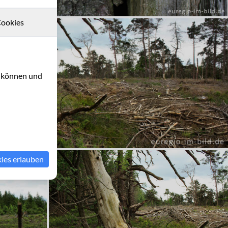
ookies
u können und
kies erlauben