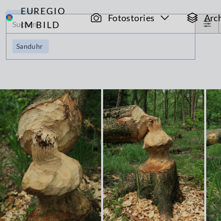
EUREGIO
Archiv
Fotostories
Arc
IM BILD
Sanduhr