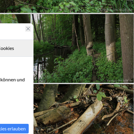
ookies
u können und
kies erlauben