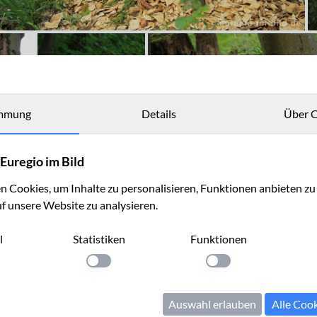
mmung
Details
Über C
Euregio im Bild
 Cookies, um Inhalte zu personalisieren, Funktionen anbieten z
uf unsere Website zu analysieren.
l
Statistiken
Funktionen
llung anwenden
Einstellung anwenden
Einstellung anwenden
Auswahl erlauben
Alle Coo