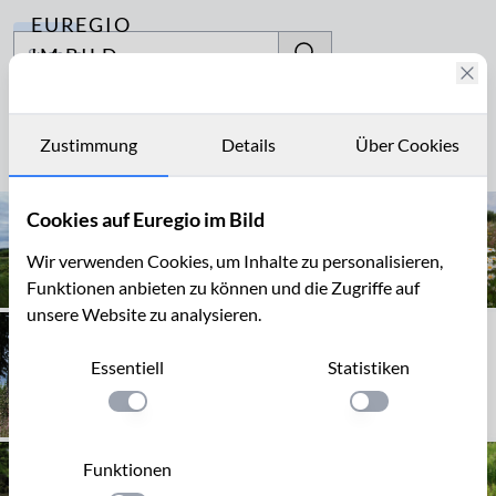
EUREGIO
Archiv
IM BILD
Fotostories
Xhoffraix
Archiv
Zustimmung
Details
Über Cookies
Seite 1 von 3
Kontakt
Cookies auf Euregio im Bild
Wir verwenden Cookies, um Inhalte zu personalisieren,
Funktionen anbieten zu können und die Zugriffe auf
unsere Website zu analysieren.
Essentiell
Statistiken
Einstellung anwenden
Einstellung anwen
Funktionen