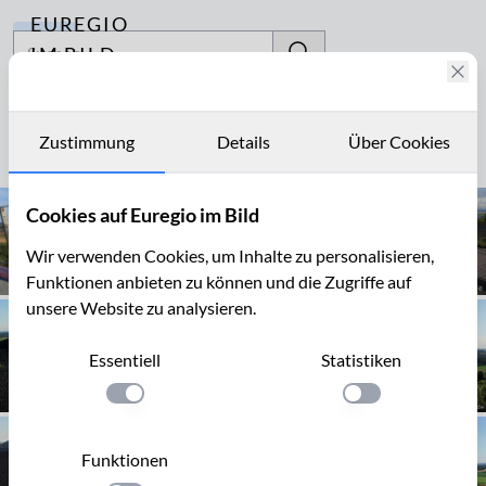
EUREGIO
Archiv
IM BILD
Fotostories
Steinkohlenbergwerk
Archiv
Zustimmung
Details
Über Cookies
Seite 1 von 2
Kontakt
Cookies auf Euregio im Bild
Wir verwenden Cookies, um Inhalte zu personalisieren,
Funktionen anbieten zu können und die Zugriffe auf
unsere Website zu analysieren.
Essentiell
Statistiken
Einstellung anwenden
Einstellung anwen
Funktionen