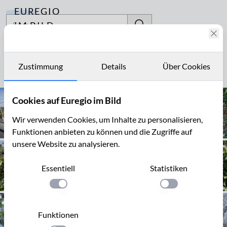
EUREGIO
Archiv
IM BILD
Fotostories
Treue
Archiv
Zustimmung
Details
Über Cookies
Seite 1 von 12
Kontakt
Cookies auf Euregio im Bild
Wir verwenden Cookies, um Inhalte zu personalisieren,
Funktionen anbieten zu können und die Zugriffe auf
unsere Website zu analysieren.
Essentiell
Statistiken
Einstellung anwenden
Einstellung anwen
Funktionen