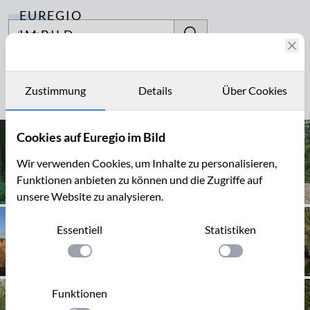
EUREGIO
Archiv
IM BILD
Fotostories
Kalksteinbruch
Archiv
Zustimmung
Details
Über Cookies
Seite 1 von 4
Kontakt
Cookies auf Euregio im Bild
Wir verwenden Cookies, um Inhalte zu personalisieren,
Funktionen anbieten zu können und die Zugriffe auf
unsere Website zu analysieren.
Essentiell
Statistiken
Einstellung anwenden
Einstellung anwen
Funktionen