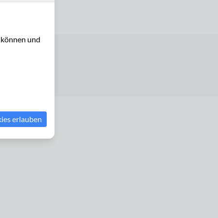
u können und
erklärung
kies erlauben