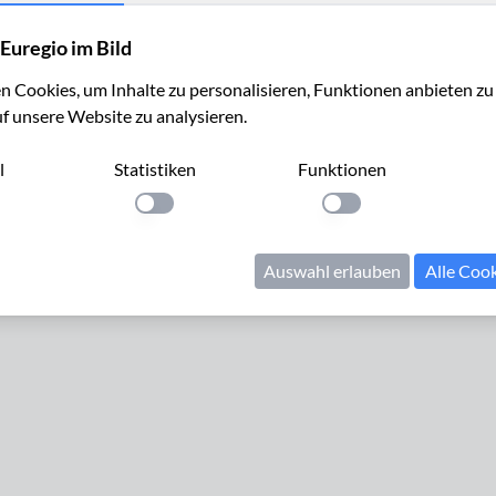
Euregio im Bild
 Cookies, um Inhalte zu personalisieren, Funktionen anbieten z
uf unsere Website zu analysieren.
Cookies verwalten
Kontakt
Impressum
Datenschutz
l
Statistiken
Funktionen
© 2024 Euregio im Bild. Alle Rechte vorbehalten.
llung anwenden
Einstellung anwenden
Einstellung anwenden
Auswahl erlauben
Alle Coo