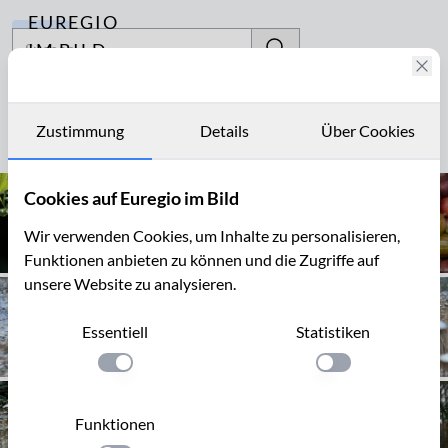
EUREGIO
Archiv
IM BILD
Fotostories
Beerenobst
Archiv
Zustimmung
Details
Über Cookies
Seite 1 von 1
Kontakt
Cookies auf Euregio im Bild
Wir verwenden Cookies, um Inhalte zu personalisieren,
Funktionen anbieten zu können und die Zugriffe auf
unsere Website zu analysieren.
Essentiell
Statistiken
Einstellung anwenden
Einstellung anwen
Funktionen