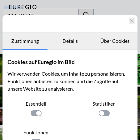
EUREGIO
Archiv
IM BILD
Fotostories
Behinderung
Archiv
Zustimmung
Details
Über Cookies
Seite 1 von 1
Kontakt
Cookies auf Euregio im Bild
Wir verwenden Cookies, um Inhalte zu personalisieren,
Funktionen anbieten zu können und die Zugriffe auf
unsere Website zu analysieren.
Essentiell
Statistiken
Einstellung anwenden
Einstellung anwen
Funktionen