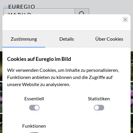
EUREGIO
Archiv
IM BILD
Fotostories
Würzkraut
Archiv
Zustimmung
Details
Über Cookies
Seite 1 von 1
Kontakt
Cookies auf Euregio im Bild
Wir verwenden Cookies, um Inhalte zu personalisieren,
Funktionen anbieten zu können und die Zugriffe auf
unsere Website zu analysieren.
Essentiell
Statistiken
Einstellung anwenden
Einstellung anwen
Funktionen