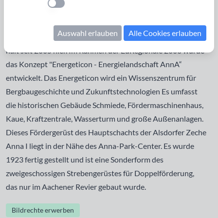
Einstellung anwenden
der Anna-Park, das Anna-Park-Center mit
Dienstleistungen, Einzelhandel, Freizeit und Wohnanlagen
Auswahl erlauben
Alle Cookies erlauben
entstanden. Die Euregiobahn aus Richtung Herzogenrath
hält seit 2005 hier. Im Rahmen der EuRegionale 2008 wurde
das Konzept "Energeticon - Energielandschaft AnnA“
entwickelt. Das Energeticon wird ein Wissenszentrum für
Bergbaugeschichte und Zukunftstechnologien Es umfasst
die historischen Gebäude Schmiede, Fördermaschinenhaus,
Kaue, Kraftzentrale, Wasserturm und große Außenanlagen.
Dieses Fördergerüst des Hauptschachts der Alsdorfer Zeche
Anna I liegt in der Nähe des Anna-Park-Center. Es wurde
1923 fertig gestellt und ist eine Sonderform des
zweigeschossigen Strebengerüstes für Doppelförderung,
das nur im Aachener Revier gebaut wurde.
Bildrechte erwerben