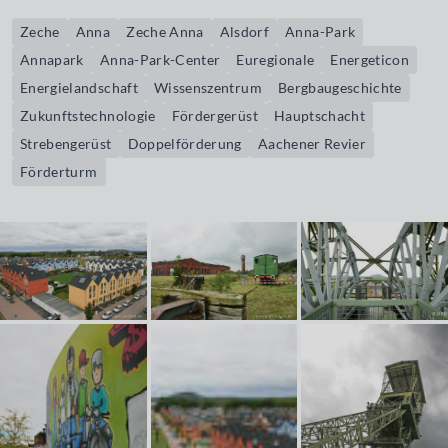
Zeche
Anna
Zeche Anna
Alsdorf
Anna-Park
Annapark
Anna-Park-Center
Euregionale
Energeticon
Energielandschaft
Wissenszentrum
Bergbaugeschichte
Zukunftstechnologie
Fördergerüst
Hauptschacht
Strebengerüst
Doppelförderung
Aachener Revier
Förderturm