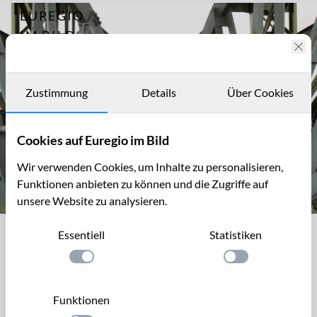
EUREGIO
Archiv
3705
IM BILD
Fotostories
Archiv
Zustimmung
Details
Über Cookies
Kontakt
Cookies auf Euregio im Bild
Wir verwenden Cookies, um Inhalte zu personalisieren,
Funktionen anbieten zu können und die Zugriffe auf
unsere Website zu analysieren.
Auf dem Förderturm des Hauptschachts der Zeche Anna I, Alsdor
Essentiell
Statistiken
Auf dem Förderturm des Hauptschachts
der Zeche Anna I, Alsdorf
Einstellung anwenden
Einstellung anwen
Nach der Schließung der Zeche Anna 1992 in Alsdorf lagen
Funktionen
ca 50 ha in der Innenstadt brach. Auf der Fläche sind bisher