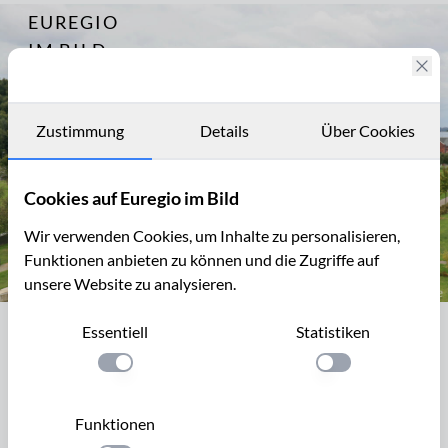
EUREGIO
Archiv
3727
IM BILD
Fotostories
Archiv
Zustimmung
Details
Über Cookies
Kontakt
Cookies auf Euregio im Bild
Wir verwenden Cookies, um Inhalte zu personalisieren,
Funktionen anbieten zu können und die Zugriffe auf
unsere Website zu analysieren.
Blick vom Hauptförderturm, Anna-Park, Alsdorf
Essentiell
Statistiken
Blick vom Hauptförderturm, Anna-Park,
Alsdorf
Einstellung anwenden
Einstellung anwen
Nach der Schließung der Zeche Anna 1992 in Alsdorf lagen
Funktionen
ca 50 ha in der Innenstadt brach. Auf der Fläche sind bisher