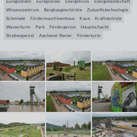
Euregiobahn
Euregionale
Energeticon
Energielandschaft
Wissenszentrum
Bergbaugeschichte
Zukunftstechnologie
Schmiede
Fördermaschinenhaus
Kaue
Kraftzentrale
Wasserturm
Park
Fördergerüst
Hauptschacht
Strebengerüst
Aachener Revier
Förderturm