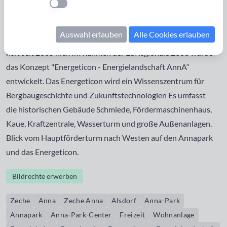
Einstellung anwenden
der Anna-Park, das Anna-Park-Center mit
Dienstleistungen, Einzelhandel, Freizeit und Wohnanlagen
Auswahl erlauben
Alle Cookies erlauben
entstanden. Die Euregiobahn aus Richtung Herzogenrath
hält seit 2005 hier. Im Rahmen der EuRegionale 2008 wurde
das Konzept "Energeticon - Energielandschaft AnnA“
entwickelt. Das Energeticon wird ein Wissenszentrum für
Bergbaugeschichte und Zukunftstechnologien Es umfasst
die historischen Gebäude Schmiede, Fördermaschinenhaus,
Kaue, Kraftzentrale, Wasserturm und große Außenanlagen.
Blick vom Hauptförderturm nach Westen auf den Annapark
und das Energeticon.
Bildrechte erwerben
Zeche
Anna
Zeche Anna
Alsdorf
Anna-Park
Annapark
Anna-Park-Center
Freizeit
Wohnanlage