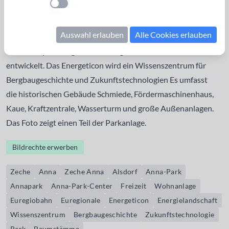
Einstellung anwenden
Dienstleistungen, Einzelhandel, Freizeit und Wohnanlagen
entstanden. Die Euregiobahn aus Richtung Herzogenrath
Auswahl erlauben
Alle Cookies erlauben
hält seit 2005 hier. Im Rahmen der EuRegionale 2008 wurde
das Konzept "Energeticon - Energielandschaft AnnA“
entwickelt. Das Energeticon wird ein Wissenszentrum für
Bergbaugeschichte und Zukunftstechnologien Es umfasst
die historischen Gebäude Schmiede, Fördermaschinenhaus,
Kaue, Kraftzentrale, Wasserturm und große Außenanlagen.
Das Foto zeigt einen Teil der Parkanlage.
Bildrechte erwerben
Zeche
Anna
Zeche Anna
Alsdorf
Anna-Park
Annapark
Anna-Park-Center
Freizeit
Wohnanlage
Euregiobahn
Euregionale
Energeticon
Energielandschaft
Wissenszentrum
Bergbaugeschichte
Zukunftstechnologie
Park
Baumstämme