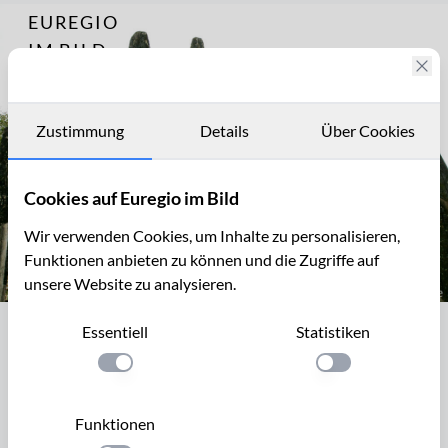
EUREGIO
Archiv
3728
IM BILD
Fotostories
Archiv
Zustimmung
Details
Über Cookies
Kontakt
Cookies auf Euregio im Bild
Wir verwenden Cookies, um Inhalte zu personalisieren,
Funktionen anbieten zu können und die Zugriffe auf
unsere Website zu analysieren.
Parkanlage im Anna-Park, Alsdorf
Essentiell
Statistiken
Parkanlage im Anna-Park, Alsdorf
Einstellung anwenden
Einstellung anwen
Nach der Schließung der Zeche Anna 1992 in Alsdorf lagen
ca 50 ha in der Innenstadt brach. Auf der Fläche sind bisher
Funktionen
der Anna-Park, das Anna-Park-Center mit