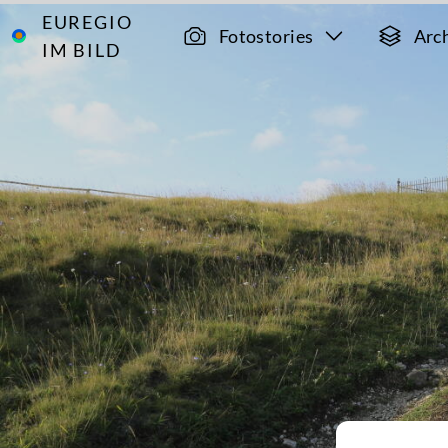
EUREGIO
Archiv
13094
Fotostories
Arc
IM BILD