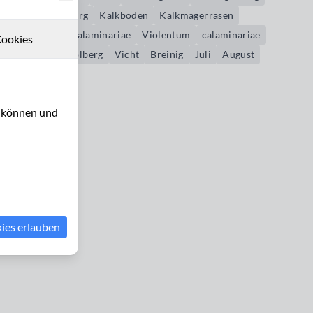
Schlangenberg
Kalkboden
Kalkmagerrasen
Violentum calaminariae
Violentum
calaminariae
ookies
Galmei
Stolberg
Vicht
Breinig
Juli
August
u können und
kies erlauben