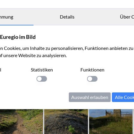
mmung
Details
Über C
Euregio im Bild
 Cookies, um Inhalte zu personalisieren, Funktionen anbieten z
uf unsere Website zu analysieren.
l
Statistiken
Funktionen
llung anwenden
Einstellung anwenden
Einstellung anwenden
Auswahl erlauben
Alle Coo