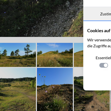
Zusti
Cookies auf 
Auf dem Schlangenberg
Wir verwenden
die Zugriffe a
Essentiel
Einste