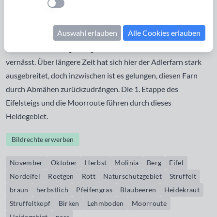
Einstellung anwenden
rundum bewaldet ist, wachsen oben auf dem Struffeltkopf
vor allem Heidekraut, Blaubeeren, Pfeifengras und einige
Auswahl erlauben
Alle Cookies erlauben
Birken. Der nährstoffarme Lehmboden ist aufgrund der
hohen Niederschlagsmenge die meiste Zeit des Jahres
vernässt. Über längere Zeit hat sich hier der
Adlerfarn
stark
ausgebreitet, doch inzwischen ist es gelungen, diesen Farn
durch Abmähen zurückzudrängen. Die 1. Etappe des
Eifelsteigs
und die
Moorroute
führen durch dieses
Heidegebiet.
Bildrechte erwerben
November
Oktober
Herbst
Molinia
Berg
Eifel
Nordeifel
Roetgen
Rott
Naturschutzgebiet
Struffelt
braun
herbstlich
Pfeifengras
Blaubeeren
Heidekraut
Struffeltkopf
Birken
Lehmboden
Moorroute
Heidegebiet
nass