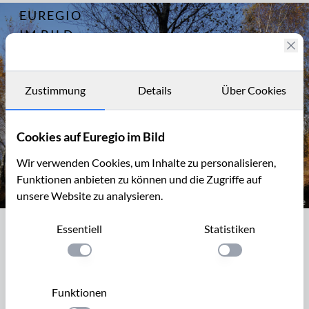
EUREGIO
Archiv
8493
IM BILD
Fotostories
Archiv
Zustimmung
Details
Über Cookies
Kontakt
Cookies auf Euregio im Bild
Wir verwenden Cookies, um Inhalte zu personalisieren,
Funktionen anbieten zu können und die Zugriffe auf
unsere Website zu analysieren.
Auf dem Struffelt bei Roetgen
Essentiell
Statistiken
Auf dem Struffelt bei Roetgen
Einstellung anwenden
Einstellung anwen
Der Struffelt ist ein 117 ha großes Naturschutzgebiet
zwischen Rott und Roetgen in der Nordeifel. Mit 450m
Funktionen
Höhe ist er der „Hausberg“ von Rott. Während der Berg