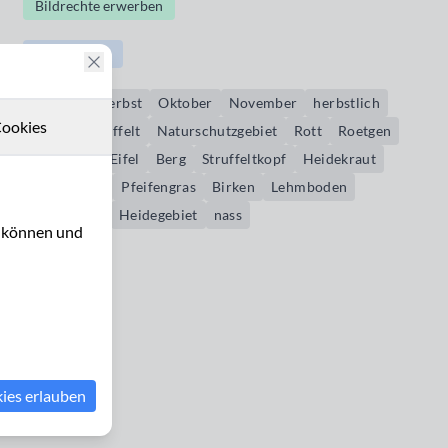
Bildrechte erwerben
Struffelt
Molinia
Herbst
Oktober
November
herbstlich
ookies
braun
Struffelt
Naturschutzgebiet
Rott
Roetgen
Nordeifel
Eifel
Berg
Struffeltkopf
Heidekraut
Blaubeeren
Pfeifengras
Birken
Lehmboden
Moorroute
Heidegebiet
nass
u können und
kies erlauben