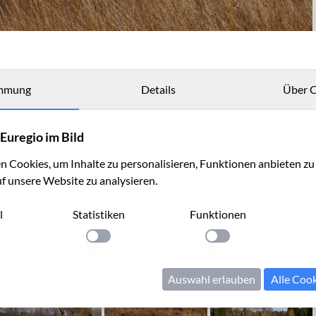
mmung
Details
Über C
Euregio im Bild
 Cookies, um Inhalte zu personalisieren, Funktionen anbieten z
uf unsere Website zu analysieren.
l
Statistiken
Funktionen
llung anwenden
Einstellung anwenden
Einstellung anwenden
Auswahl erlauben
Alle Coo