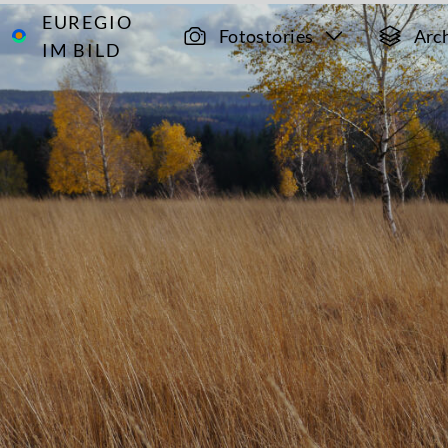
EUREGIO
Archiv
8505
Fotostories
Arc
IM BILD
Struffelt