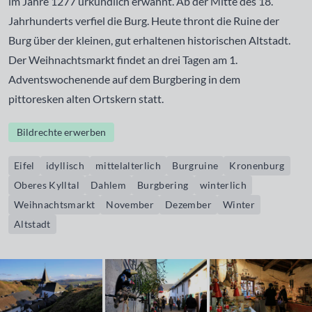
im Jahre 1277 urkundlich erwähnt. Ab der Mitte des 18.
Jahrhunderts verfiel die Burg. Heute thront die Ruine der
Burg über der kleinen, gut erhaltenen historischen Altstadt.
Der Weihnachtsmarkt findet an drei Tagen am 1.
Adventswochenende auf dem Burgbering in dem
pittoresken alten Ortskern statt.
Bildrechte erwerben
Eifel
idyllisch
mittelalterlich
Burgruine
Kronenburg
Oberes Kylltal
Dahlem
Burgbering
winterlich
Weihnachtsmarkt
November
Dezember
Winter
Altstadt