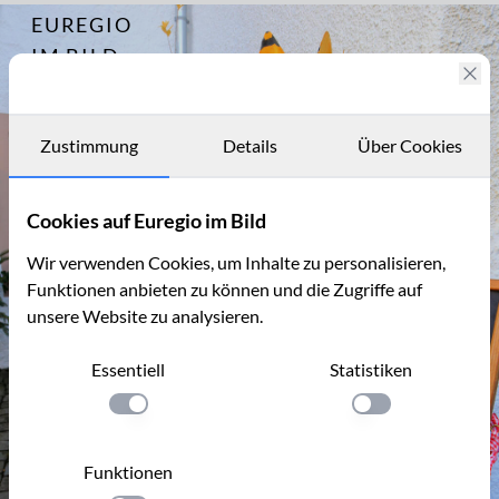
EUREGIO
Archiv
13182
IM BILD
Fotostories
Archiv
Zustimmung
Details
Über Cookies
Kontakt
Cookies auf Euregio im Bild
Wir verwenden Cookies, um Inhalte zu personalisieren,
Funktionen anbieten zu können und die Zugriffe auf
unsere Website zu analysieren.
Essentiell
Statistiken
Einstellung anwenden
Einstellung anwen
Funktionen