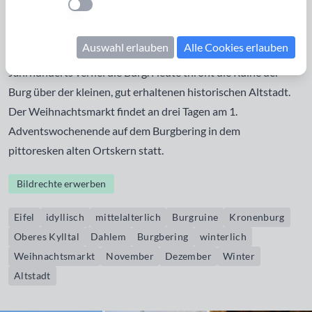
Einstellung anwenden
liegt bei der Burgruine. Im Tal wurde die Kyll zum
Kronenburger See angestaut. Kronenburg wurden erstmals
Auswahl erlauben
Alle Cookies erlauben
im Jahre 1277 urkundlich erwähnt. Ab der Mitte des 18.
Jahrhunderts verfiel die Burg. Heute thront die Ruine der
Burg über der kleinen, gut erhaltenen historischen Altstadt.
Der Weihnachtsmarkt findet an drei Tagen am 1.
Adventswochenende auf dem Burgbering in dem
pittoresken alten Ortskern statt.
Bildrechte erwerben
Eifel
idyllisch
mittelalterlich
Burgruine
Kronenburg
Oberes Kylltal
Dahlem
Burgbering
winterlich
Weihnachtsmarkt
November
Dezember
Winter
Altstadt