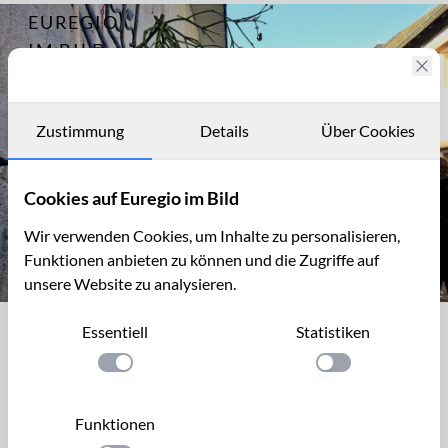
EUREGIO
Archiv
13174
IM BILD
Fotostories
Archiv
Zustimmung
Details
Über Cookies
Kontakt
Cookies auf Euregio im Bild
Wir verwenden Cookies, um Inhalte zu personalisieren,
Funktionen anbieten zu können und die Zugriffe auf
unsere Website zu analysieren.
Auf dem Weihnachtsmarkt in Kronenburg bei Dahlem
Essentiell
Statistiken
Auf dem Weihnachtsmarkt in
Kronenburg bei Dahlem
Einstellung anwenden
Einstellung anwen
Kronenburg liegt im Oberen Kylltal und gehört zur
Funktionen
Gemeinde Dahlem. Der idyllische, mittelalterliche Ortskern