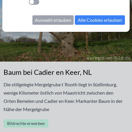
Einstellung anwenden
Auswahl erlauben
Alle Cookies erlauben
Baum bei Cadier en Keer, NL
Baum bei Cadier en Keer, NL
Die stillgelegte Mergelgrube t´Rooth liegt in Südlimburg,
wenige Kilometer östlich von Maastricht zwischen den
Orten Bemelen und Cadier en Keer. Markanter Baum in der
Nähe der Mergelgrube
Bildrechte erwerben