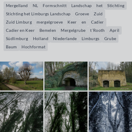
Mergelland
NL
Formschnitt
Landschap
het
Stichting
Stichting het Limburgs Landschap
Groeve
Zuid
Zuid Limburg
mergelgroeve
Keer
en
Cadier
Cadier en Keer
Bemelen
Mergelgrube
t´Rooth
April
Südlimburg
Holland
Niederlande
Limburgs
Grube
Baum
Hochformat