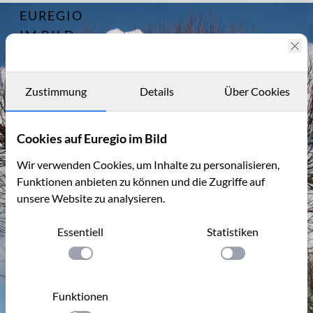
EUREGIO
Archiv
662
IM BILD
Fotostories
Archiv
Zustimmung
Details
Über Cookies
Kontakt
Cookies auf Euregio im Bild
Wir verwenden Cookies, um Inhalte zu personalisieren,
Funktionen anbieten zu können und die Zugriffe auf
unsere Website zu analysieren.
Essentiell
Statistiken
Einstellung anwenden
Einstellung anwen
Funktionen