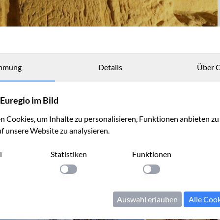
mmung
Details
Über C
Euregio im Bild
 Cookies, um Inhalte zu personalisieren, Funktionen anbieten z
uf unsere Website zu analysieren.
l
Statistiken
Funktionen
llung anwenden
Einstellung anwenden
Einstellung anwenden
Auswahl erlauben
Alle Coo