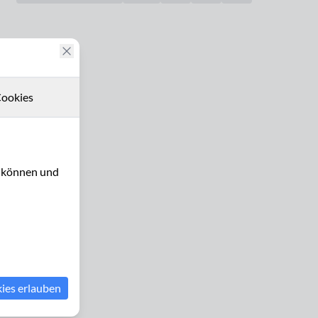
ookies
u können und
kies erlauben