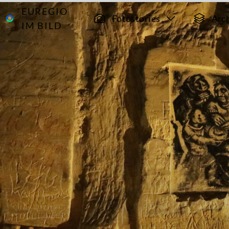
EUREGIO
Archiv
15244
Fotostories
Arc
IM BILD
Die
Mergelgrotten
im Sint
Pietersberg bei
Maastricht