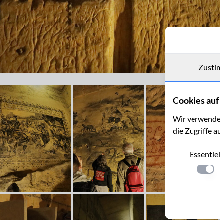
Zusti
Bild mit religiösem Motiv, Grotten Zonnenberg bei Maastricht
Cookies auf 
Wir verwenden
die Zugriffe a
Essentiel
Einste