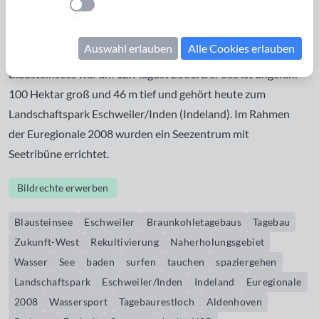
Einstellung anwenden
Hier entstand durch Rekultivierung ein
Naherholungsgebiet, wobei das Tagebaurestloch ab dem 5.
Auswahl erlauben
Alle Cookies erlauben
Oktober 1994 befüllt wurde. Die Eröffnung des
Blausteinsees war am 12. August 2000. Der See ist ungefähr
100 Hektar groß und 46 m tief und gehört heute zum
Landschaftspark Eschweiler/Inden (Indeland). Im Rahmen
der Euregionale 2008 wurden ein Seezentrum mit
Seetribüne errichtet.
Bildrechte erwerben
Blausteinsee
Eschweiler
Braunkohletagebaus
Tagebau
Zukunft-West
Rekultivierung
Naherholungsgebiet
Wasser
See
baden
surfen
tauchen
spaziergehen
Landschaftspark
Eschweiler/Inden
Indeland
Euregionale
2008
Wassersport
Tagebaurestloch
Aldenhoven