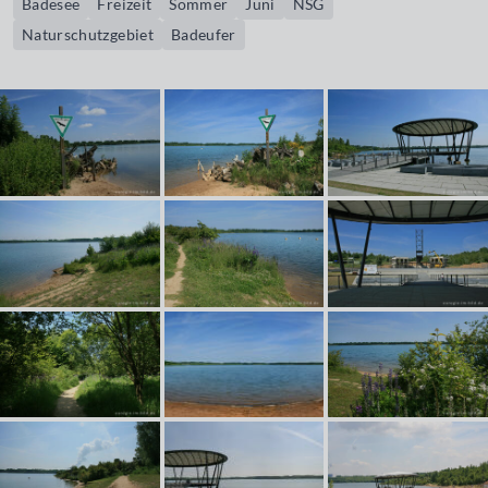
Badesee
Freizeit
Sommer
Juni
NSG
Naturschutzgebiet
Badeufer