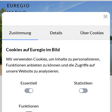
EUREGIO
Archiv
4883
IM BILD
Fotostories
Archiv
Zustimmung
Details
Über Cookies
Kontakt
Cookies auf Euregio im Bild
Wir verwenden Cookies, um Inhalte zu personalisieren,
Funktionen anbieten zu können und die Zugriffe auf
unsere Website zu analysieren.
Blausteinsee, westliches Badeufer und NSG
Essentiell
Statistiken
Blausteinsee, westliches Badeufer und
NSG
Einstellung anwenden
Einstellung anwen
Der Blausteinsee liegt nördlich von Eschweiler, auf dem
Funktionen
Gebiet des ehemaligen Braunkohletagebaus Zukunft-West.