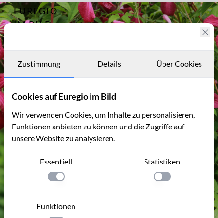
EUREGIO
Archiv
13934
IM BILD
Fotostories
Archiv
Zustimmung
Details
Über Cookies
Kontakt
Cookies auf Euregio im Bild
Wir verwenden Cookies, um Inhalte zu personalisieren,
Funktionen anbieten zu können und die Zugriffe auf
unsere Website zu analysieren.
Essentiell
Statistiken
Einstellung anwenden
Einstellung anwen
Funktionen