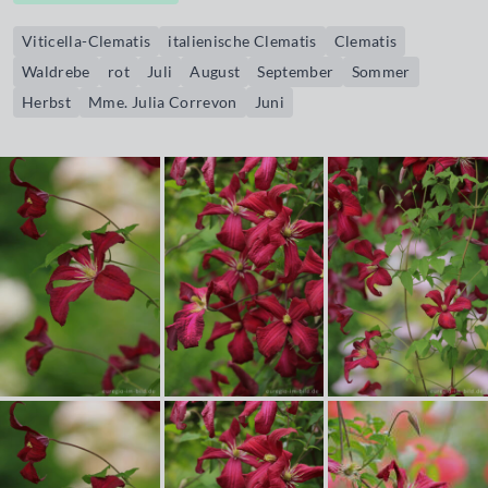
Viticella-Clematis
italienische Clematis
Clematis
Waldrebe
rot
Juli
August
September
Sommer
Herbst
Mme. Julia Correvon
Juni