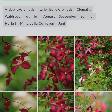
Viticella-Clematis
italienische Clematis
Clematis
Waldrebe
rot
Juli
August
September
Sommer
Herbst
Mme. Julia Correvon
Juni