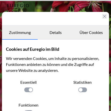
EUREGIO
Archiv
13935
IM BILD
Fotostories
Archiv
Zustimmung
Details
Über Cookies
Kontakt
Cookies auf Euregio im Bild
Wir verwenden Cookies, um Inhalte zu personalisieren,
Funktionen anbieten zu können und die Zugriffe auf
unsere Website zu analysieren.
Essentiell
Statistiken
Einstellung anwenden
Einstellung anwen
Funktionen