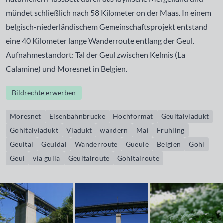
mündet schließlich nach 58 Kilometer on der Maas. In einem
belgisch-niederländischem Gemeinschaftsprojekt entstand
eine 40 Kilometer lange Wanderroute entlang der Geul.
Aufnahmestandort: Tal der Geul zwischen Kelmis (La
Calamine) und Moresnet in Belgien.
Bildrechte erwerben
Moresnet
Eisenbahnbrücke
Hochformat
Geultalviadukt
Göhltalviadukt
Viadukt
wandern
Mai
Frühling
Geultal
Geuldal
Wanderroute
Gueule
Belgien
Göhl
Geul
via gulia
Geultalroute
Göhltalroute