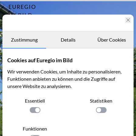
EUREGIO
Archiv
5889
IM BILD
Fotostories
Archiv
Zustimmung
Details
Über Cookies
Kontakt
Cookies auf Euregio im Bild
Wir verwenden Cookies, um Inhalte zu personalisieren,
Funktionen anbieten zu können und die Zugriffe auf
unsere Website zu analysieren.
Essentiell
Statistiken
Einstellung anwenden
Einstellung anwen
Funktionen