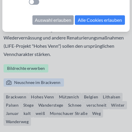
Einstellung anwenden
Lithalsen (früher: Palsen) erkennbar. Der Eupener
Grenzgraben oder "Maria-Theresia Graben" ist ein
Auswahl erlauben
Alle Cookies erlauben
historischer Grenz- und Entwässerungsgraben, der
inzwischen teilweise zugewachsen ist. Maßnahmen zur
Wiedervernässung und andere Renaturierungsmaßnahmen
(LIFE-Projekt "Hohes Venn") sollen den ursprünglichen
Venncharakter stärken.
Bildrechte erwerben
Neuschnee im Brackvenn
Brackvenn
Hohes Venn
Mützenich
Belgien
Lithalsen
Palsen
Stege
Wanderstege
Schnee
verschneit
Winter
Januar
kalt
weiß
Monschauer Straße
Weg
Wanderweg