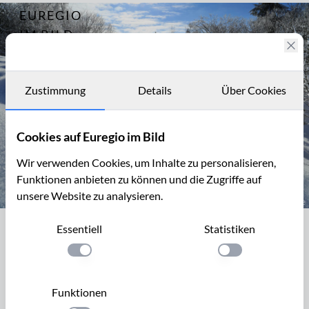
EUREGIO
Archiv
12254
IM BILD
Neuschnee
im
Fotostories
Brackvenn
Archiv
Zustimmung
Details
Über Cookies
Kontakt
Cookies auf Euregio im Bild
Wir verwenden Cookies, um Inhalte zu personalisieren,
Funktionen anbieten zu können und die Zugriffe auf
unsere Website zu analysieren.
Das nördliche Brackvenn im Winter
Essentiell
Statistiken
Das nördliche Brackvenn im Winter
Einstellung anwenden
Einstellung anwen
Das Brackvenn ist ein Teilgebiet des Hohen Venn und liegt
westlich von Mützenich rechts und links der Straße, die von
Funktionen
Monschau nach Eupen führt.In beiden Teilen sind mehrere