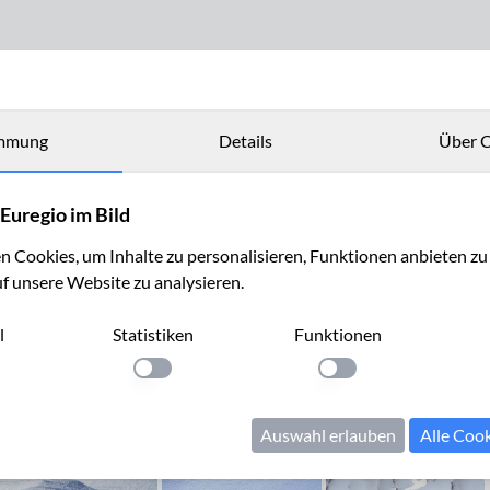
mmung
Details
Über C
Euregio im Bild
 Cookies, um Inhalte zu personalisieren, Funktionen anbieten z
uf unsere Website zu analysieren.
l
Statistiken
Funktionen
llung anwenden
Einstellung anwenden
Einstellung anwenden
Auswahl erlauben
Alle Coo