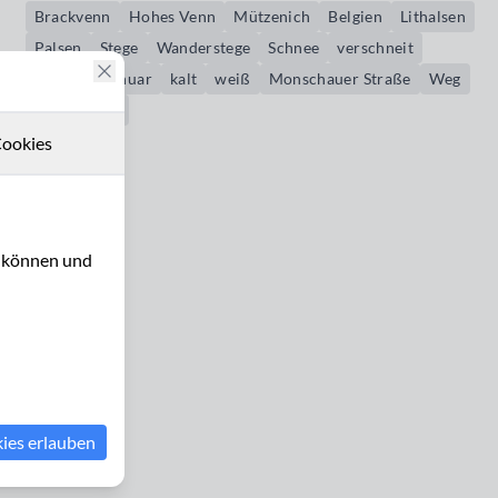
Brackvenn
Hohes Venn
Mützenich
Belgien
Lithalsen
Palsen
Stege
Wanderstege
Schnee
verschneit
Winter
Januar
kalt
weiß
Monschauer Straße
Weg
Wanderweg
ookies
u können und
kies erlauben