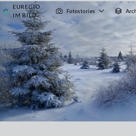
EUREGIO
Archiv
12252
Fotostories
Arc
IM BILD
Neuschnee
im
Brackvenn
Das nördliche Brackvenn im Winter