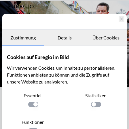
EUREGIO
Archiv
12330
IM BILD
Fotostories
Archiv
Zustimmung
Details
Über Cookies
Kontakt
Cookies auf Euregio im Bild
Wir verwenden Cookies, um Inhalte zu personalisieren,
Funktionen anbieten zu können und die Zugriffe auf
unsere Website zu analysieren.
Der Raffer, Schönecker Eierlage von 2018
Essentiell
Statistiken
Der Raffer, Schönecker Eierlage von
2018
Einstellung anwenden
Einstellung anwen
Die Schönecker Eierlage ist einer der ältesten Osterbräuche
Funktionen
Westeuropas. Sie soll um 1500 entstanden sein und findet