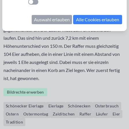
Einstellung anwenden
immer am Ostermontag statt. Die Eierlage wird von einer
Kameradschaft (Junggesellensodalität), den "Zalditschen",
Auswahl erlauben
Alle Cookies erlauben
ausgerichtet. Dabei treten ein "Raffer" und ein "Läufer"
gegeneinander an. Der Läufer muss zum Ort Seiwerath
laufen. Das sind hin und zurück 7,2 km mit einem
Höhenunterschied von 150 m. Der Raffer muss gleichzeitig
104 Eier aufheben, die in einer Linie mit einem Abstand von
jeweils 1 Elle ausgelegt sind. Dabei muss er sie einzeln
nacheinander in einen Korb am Ziel legen. Wer zuerst fertig
ist, hat gewonnen.
Bildrechte erwerben
Schönecker Eierlage
Eierlage
Schönecken
Osterbrauch
Ostern
Ostermontag
Zalditschen
Raffer
Läufer
Eier
Tradition