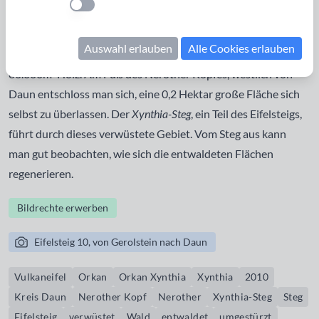
Einstellung anwenden
Teile Mitteleuropas hinweg. Im Rhein-Main-Gebiet
erreichte der Sturm in Daun eine Geschwindigkeit von
Auswahl erlauben
Alle Cookies erlauben
128km/h. Dabei fielen im Bereich des Forstamtes Daun
80.000m² Holz. Am Fuß des
Nerother Kopfes
, westlich von
Daun entschloss man sich, eine 0,2 Hektar große Fläche sich
selbst zu überlassen. Der
Xynthia-Steg
, ein Teil des Eifelsteigs,
führt durch dieses verwüstete Gebiet. Vom Steg aus kann
man gut beobachten, wie sich die entwaldeten Flächen
regenerieren.
Bildrechte erwerben
Eifelsteig 10, von Gerolstein nach Daun
Vulkaneifel
Orkan
Orkan Xynthia
Xynthia
2010
Kreis Daun
Nerother Kopf
Nerother
Xynthia-Steg
Steg
Eifelsteig
verwüstet
Wald
entwaldet
umgestürzt