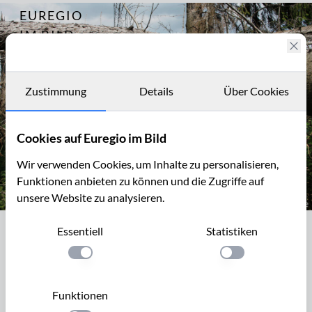
EUREGIO
Archiv
6769
IM BILD
Eifelsteig
10, von
Fotostories
Gerolstein
nach Daun
Archiv
Zustimmung
Details
Über Cookies
Kontakt
Cookies auf Euregio im Bild
Wir verwenden Cookies, um Inhalte zu personalisieren,
Funktionen anbieten zu können und die Zugriffe auf
unsere Website zu analysieren.
Der "Xynthia-Steg" am Fuß des Nerother Kopfes, Vulkaneifel
Essentiell
Statistiken
Der "Xynthia-Steg" am Fuß des
Nerother Kopfes, Vulkaneifel
Einstellung anwenden
Einstellung anwen
Der Orkan Xynthia fegte im Februar 2010 über die
Funktionen
Kanarischen Inseln, die Iberische Halbinsel, Frankreich und