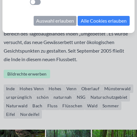
Einstellung anwenden
ursprünglich und von besonderer Schönheit. Auf der Länge
von 42 km bis zur Mündung in die Rur wird die Inde ab
Auswahl erlauben
Alle Cookies erlauben
Stolberg mit industriellen Abwässern belastet und im
Bereich des Tagebaugeländes Inden „umgebettet“. Es wurde
versucht, das neue Gewässerbett unter ökologischen
Gesichtspunkten zu gestalten. Seit September 2005 fließt
die Inde in diesem neuen Flussbett.
Bildrechte erwerben
Inde
Hohes Venn
Hohes
Venn
Oberlauf
Münsterwald
ursprünglich
schön
naturnah
NSG
Naturschutzgebiet
Naturwald
Bach
Fluss
Flüsschen
Wald
Sommer
Eifel
Nordeifel