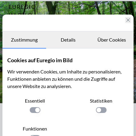
EUREGIO
Archiv
1332
IM BILD
Fotostories
Archiv
Zustimmung
Details
Über Cookies
Kontakt
Cookies auf Euregio im Bild
Wir verwenden Cookies, um Inhalte zu personalisieren,
Funktionen anbieten zu können und die Zugriffe auf
unsere Website zu analysieren.
Essentiell
Statistiken
Die Inde im Münsterwald, Nordeifel
Einstellung anwenden
Einstellung anwen
Die Inde im Münsterwald, Nordeifel
Die Inde entspringt im Hohen Venn in der Nähe von Raeren
Funktionen
in Ostbelgien. Ihr Oberlauf im Münsterwald ist sehr