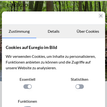
EUREGIO
Archiv
1342
IM BILD
Fotostories
Archiv
Zustimmung
Details
Über Cookies
Kontakt
Cookies auf Euregio im Bild
Wir verwenden Cookies, um Inhalte zu personalisieren,
Funktionen anbieten zu können und die Zugriffe auf
unsere Website zu analysieren.
Essentiell
Statistiken
Die Inde im Münsterwald, Nordeifel
Einstellung anwenden
Einstellung anwen
Die Inde im Münsterwald, Nordeifel
Die Inde entspringt im Hohen Venn in der Nähe von Raeren
Funktionen
in Ostbelgien. Ihr Oberlauf im Münsterwald ist sehr