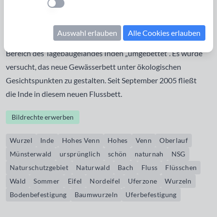
Einstellung anwenden
ursprünglich und von besonderer Schönheit. Auf der Länge
von 42 km bis zur Mündung in die Rur wird die Inde ab
Auswahl erlauben
Alle Cookies erlauben
Stolberg mit industriellen Abwässern belastet und im
Bereich des Tagebaugeländes Inden „umgebettet“. Es wurde
versucht, das neue Gewässerbett unter ökologischen
Gesichtspunkten zu gestalten. Seit September 2005 fließt
die Inde in diesem neuen Flussbett.
Bildrechte erwerben
Wurzel
Inde
Hohes Venn
Hohes
Venn
Oberlauf
Münsterwald
ursprünglich
schön
naturnah
NSG
Naturschutzgebiet
Naturwald
Bach
Fluss
Flüsschen
Wald
Sommer
Eifel
Nordeifel
Uferzone
Wurzeln
Bodenbefestigung
Baumwurzeln
Uferbefestigung