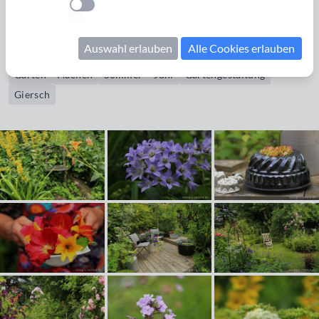
Bildrechte erwerben
Einstellung anwenden
Wohlschmeckend, gesund und gefürchtet - der Giersch
Auswahl erlauben
Alle Cookies erlauben
Garten
Aachen
Sommer
Juni
Gartengestaltung
Giersch