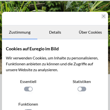
EUREGIO
Archiv
10842
IM BILD
Wohlschmeckend,
gesund und
Fotostories
gefürchtet - der
Giersch
Archiv
Zustimmung
Details
Über Cookies
Kontakt
Cookies auf Euregio im Bild
Wir verwenden Cookies, um Inhalte zu personalisieren,
Funktionen anbieten zu können und die Zugriffe auf
unsere Website zu analysieren.
Die "Unkrautecke"
Essentiell
Statistiken
Die "Unkrautecke"
Einstellung anwenden
Einstellung anwen
Mutige Gärtner halten sich im Garten eine gut abgegrenzte
"Unkrautecke" mit Giersch.
Funktionen