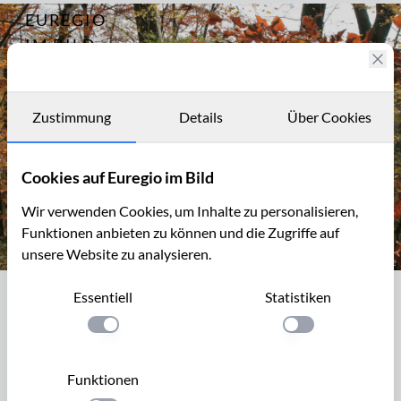
EUREGIO
Archiv
724
IM BILD
Eifelsteig 1, von
Kornelimünster
Fotostories
nach Roetgen
Archiv
Zustimmung
Details
Über Cookies
Kontakt
Cookies auf Euregio im Bild
Wir verwenden Cookies, um Inhalte zu personalisieren,
Funktionen anbieten zu können und die Zugriffe auf
unsere Website zu analysieren.
Dreilägerbachtalsperre mit Staumauer
Essentiell
Statistiken
Dreilägerbachtalsperre mit Staumauer
Einstellung anwenden
Einstellung anwen
Die Dreilägerbachtalsperre liegt bei Roetgen im Kreis
Aachen in der Nordeifel. Die Talsperre wurde 1912 fertig
Funktionen
gestellt und dient der Trinkwasserversorgung für die Stadt