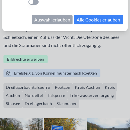
Einstellung anwenden
Aachen, Kreis Aachen und Kreis Heinsberg. Der Stausee
wird gespeist durch den Dreilägerbach, den
Auswahl erlauben
Alle Cookies erlauben
Schleebachgraben und durch einen Verbindungsstollen aus
der Kalltalsperre. Die Hochwasserentlastung mündet in den
Schleebach, einen Zufluss der Vicht. Die Uferzone des Sees
und die Staumauer sind nicht öffentlich zugängig.
Bildrechte erwerben
Eifelsteig 1, von Kornelimünster nach Roetgen
Dreilägerbachtalsperre
Roetgen
Kreis Aachen
Kreis
Aachen
Nordeifel
Talsperre
Trinkwasserversorgung
Stausee
Dreilägerbach
Staumauer