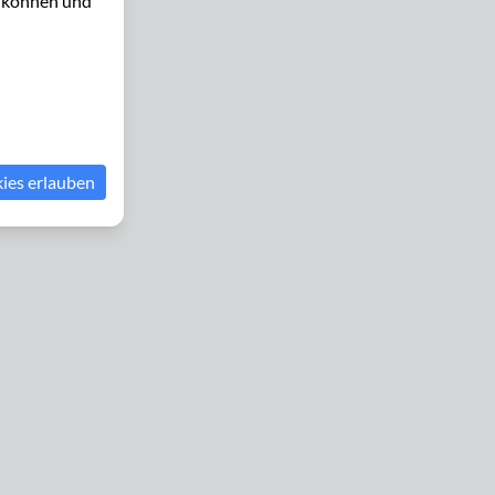
u können und
kies erlauben