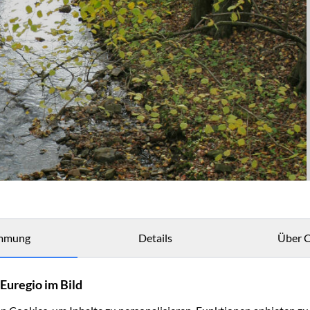
mmung
Details
Über C
Euregio im Bild