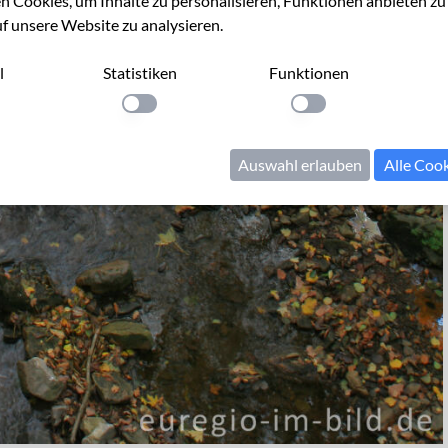
 Cookies, um Inhalte zu personalisieren, Funktionen anbieten z
uf unsere Website zu analysieren.
l
Statistiken
Funktionen
llung anwenden
Einstellung anwenden
Einstellung anwenden
Auswahl erlauben
Alle Coo