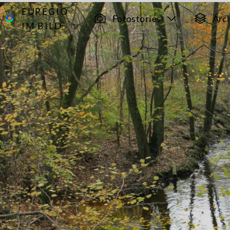
EUREGIO
Archiv
729
Fotostories
Arc
IM BILD