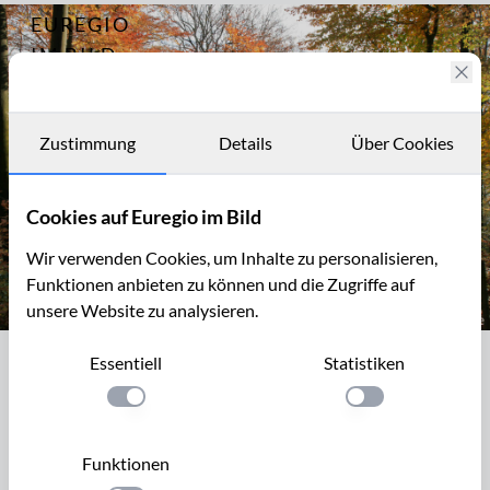
EUREGIO
Archiv
727
IM BILD
Totholz
Fotostories
Archiv
Zustimmung
Details
Über Cookies
Kontakt
Cookies auf Euregio im Bild
Wir verwenden Cookies, um Inhalte zu personalisieren,
Funktionen anbieten zu können und die Zugriffe auf
unsere Website zu analysieren.
stehendes Totholz, Dreilägerbach-Talsperre, Eifel
Essentiell
Statistiken
stehendes Totholz, Dreilägerbach-
Talsperre, Eifel
Einstellung anwenden
Einstellung anwen
Der Begriff Totholz wird im Biotop- und Artenschutz als
Funktionen
Sammelbegriff für abgestorbene Bäume oder deren Teile