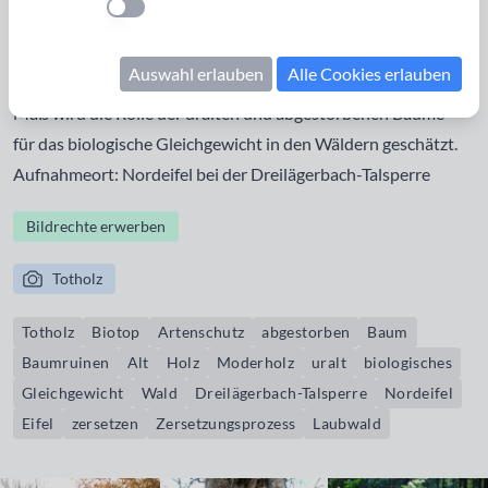
Einstellung anwenden
verwendet. Es wird unterschieden zwischen stehendem
Totholz, das ist trockenes Holz, das noch nicht umgefallen ist
Auswahl erlauben
Alle Cookies erlauben
und liegendem Totholz oder Moderholz. In zunehmendem
Maß wird die Rolle der uralten und abgestorbenen Bäume
für das biologische Gleichgewicht in den Wäldern geschätzt.
Aufnahmeort: Nordeifel bei der Dreilägerbach-Talsperre
Bildrechte erwerben
Totholz
Totholz
Biotop
Artenschutz
abgestorben
Baum
Baumruinen
Alt
Holz
Moderholz
uralt
biologisches
Gleichgewicht
Wald
Dreilägerbach-Talsperre
Nordeifel
Eifel
zersetzen
Zersetzungsprozess
Laubwald