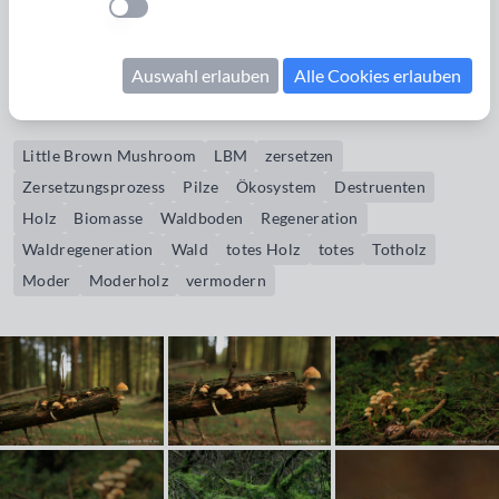
Einstellung anwenden
und schaffen so die Voraussetzung zur Waldregeneration.
Aufnahmeort: Vichtbachtal bei Rott
Auswahl erlauben
Alle Cookies erlauben
Bildrechte erwerben
Little Brown Mushroom
LBM
zersetzen
Zersetzungsprozess
Pilze
Ökosystem
Destruenten
Holz
Biomasse
Waldboden
Regeneration
Waldregeneration
Wald
totes Holz
totes
Totholz
Moder
Moderholz
vermodern