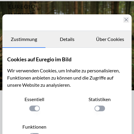
EUREGIO
Archiv
2803
IM BILD
Fotostories
Archiv
Zustimmung
Details
Über Cookies
Kontakt
Cookies auf Euregio im Bild
Wir verwenden Cookies, um Inhalte zu personalisieren,
Funktionen anbieten zu können und die Zugriffe auf
unsere Website zu analysieren.
Waldboden mit Pilzen auf totem Holz
Essentiell
Statistiken
Waldboden mit Pilzen auf totem Holz
Einstellung anwenden
Einstellung anwen
Pilze ernähren sich von abgestorbenem pflanzlichem und
tierischem Material. Im Ökosystem bezeichnet man sie
Funktionen
deshalb als Destruenten. Sie verwandeln z.B. Holz in Erde