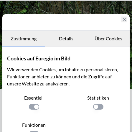
EUREGIO
Archiv
1288
IM BILD
Totholz
Fotostories
Archiv
Zustimmung
Details
Über Cookies
Kontakt
Cookies auf Euregio im Bild
Wir verwenden Cookies, um Inhalte zu personalisieren,
Funktionen anbieten zu können und die Zugriffe auf
unsere Website zu analysieren.
Zypressen-Schlafmoos, Hypnum cupressiforme, Pilze auf Moderh
Essentiell
Statistiken
Zypressen-Schlafmoos, Hypnum
cupressiforme, Pilze auf Moderholz
Einstellung anwenden
Einstellung anwen
Das Zypressen-Schlafmoos, Hypnum cupressiforme, ist eine
Funktionen
formen- und variationsreiche Art. Es bedeckt oft