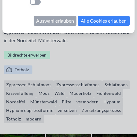
Einstellung anwenden
ausgedehnte Flächen und wächst auf Erde, Baumstümpfen,
Gestein und Holz. Der Name Schlafmoos rührt daher, dass
Auswahl erlauben
Alle Cookies erlauben
man es im Mittelalter für Kissenfüllungen verwendete.
Zypressen-Schlafmoos auf Moderholz in einem Fichtenwald
in der Nordeifel, Münsterwald.
Bildrechte erwerben
Totholz
Zypressen-Schlafmoos
Zypressenschlafmoos
Schlafmoos
Kissenfüllung
Moos
Wald
Moderholz
Fichtenwald
Nordeifel
Münsterwald
Pilze
vermodern
Hypnum
Hypnum cupressiforme
zersetzen
Zersetzungsprozess
Totholz
modern