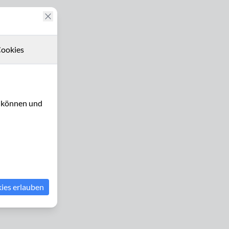
ookies
u können und
kies erlauben