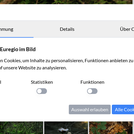
mmung
Details
Über C
Euregio im Bild
 Cookies, um Inhalte zu personalisieren, Funktionen anbieten z
uf unsere Website zu analysieren.
l
Statistiken
Funktionen
llung anwenden
Einstellung anwenden
Einstellung anwenden
Auswahl erlauben
Alle Coo