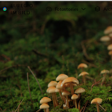
EUREGIO
Archiv
2796
Fotostories
Arc
IM BILD