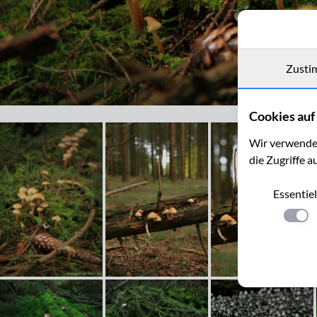
Zusti
Waldboden mit Pilzen und Moos
Cookies auf 
Wir verwenden
die Zugriffe a
Essentiel
Einste