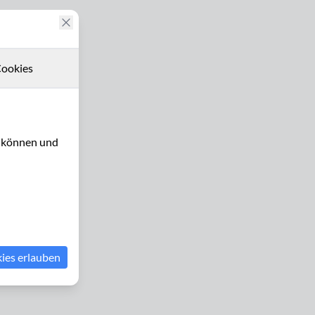
ookies
u können und
kies erlauben