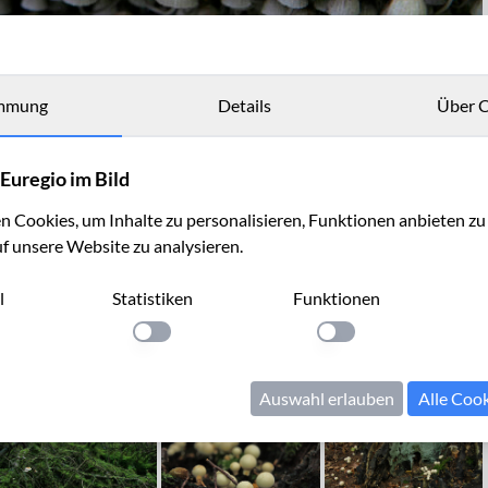
mmung
Details
Über C
Euregio im Bild
 Cookies, um Inhalte zu personalisieren, Funktionen anbieten z
uf unsere Website zu analysieren.
l
Statistiken
Funktionen
llung anwenden
Einstellung anwenden
Einstellung anwenden
Auswahl erlauben
Alle Coo