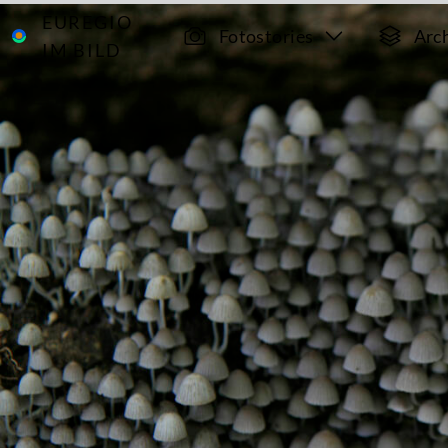
EUREGIO
Archiv
1462
Fotostories
Arc
IM BILD