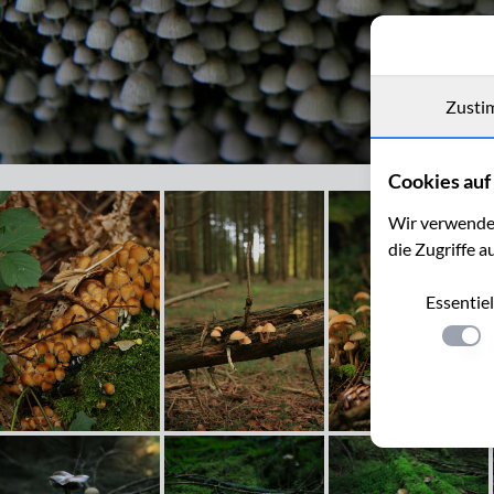
Zusti
Gesäter Tintling, Coprinus disseminatus
Cookies auf 
Wir verwenden
die Zugriffe a
Essentiel
Einste