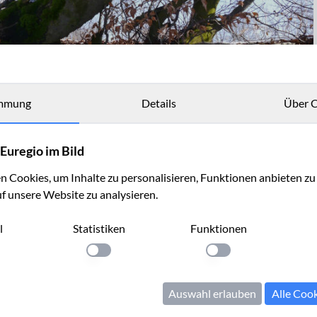
mmung
Details
Über C
Euregio im Bild
 Cookies, um Inhalte zu personalisieren, Funktionen anbieten z
uf unsere Website zu analysieren.
l
Statistiken
Funktionen
llung anwenden
Einstellung anwenden
Einstellung anwenden
Auswahl erlauben
Alle Coo