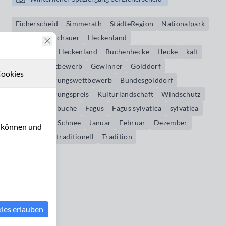
Eicherscheid
Simmerath
StädteRegion
Nationalpark
Eifel
Monschauer
Heckenland
Monschauer Heckenland
Buchenhecke
Hecke
kalt
Wind
Wettbewerb
Gewinner
Golddorf
ookies
Dorferneuerungswettbewerb
Bundesgolddorf
Dorferneuerungspreis
Kulturlandschaft
Windschutz
Schutz
Rotbuche
Fagus
Fagus sylvatica
sylvatica
winterlich
Schnee
Januar
Februar
Dezember
u können und
Flurhecke
traditionell
Tradition
kies erlauben