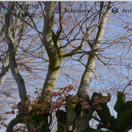
EUREGIO
Archiv
8826
Fotostories
Arc
IM BILD
Winterlicher
Spaziergang
bei
Eicherscheid