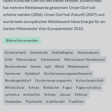
rauen Klima der Eifel vor den kalten Winden. Eicherscheid
hat mehrere Wettbewerbe gewonnen: Unser Dorf soll
schöner werden (2006), Unser Dorf hat Zukunft (2007) und
wurde beim europäischen Wettbewerb Neue Energie für ein
starkes Miteinander Vize-Europameister 2010.
Bildrechte erwerben
Eicherscheid
Simmerath
StädteRegion
Nationalpark
Eifel
Monschauer
Heckenland
Monschauer Heckenland
Buchenhecke
Hecke
kalt
Wind
Wettbewerb
Gewinner
Golddorf
Dorferneuerungswettbewerb
Bundesgolddorf
Dorferneuerungspreis
Kulturlandschaft
Windschutz
Schutz
Rotbuche
Fagus
Fagus sylvatica
sylvatica
winterlich
Schnee
Januar
Februar
Dezember
Flurhecke
traditionell
Tradition