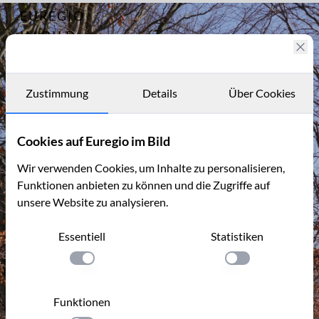
EUREGIO
Archiv
8814
IM BILD
Fotostories
Archiv
Zustimmung
Details
Über Cookies
Kontakt
Cookies auf Euregio im Bild
Wir verwenden Cookies, um Inhalte zu personalisieren,
Funktionen anbieten zu können und die Zugriffe auf
unsere Website zu analysieren.
Essentiell
Statistiken
Einstellung anwenden
Einstellung anwen
Funktionen