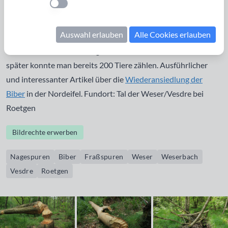
Einstellung anwenden
indem er Bäume in der sogenannten
Sanduhrtechnik
, benagt,
bis die Bäume umfallen. Nachdem die Biber in der Eifel seit
Auswahl erlauben
Alle Cookies erlauben
mehr als 200 Jahren ausgestorben waren, wilderte man
1981 zwölf Biber bei Hürtgenwald in der Eifel aus. 20 Jahre
später konnte man bereits 200 Tiere zählen. Ausführlicher
und interessanter Artikel über die
Wiederansiedlung der
Biber
in der Nordeifel. Fundort: Tal der Weser/Vesdre bei
Roetgen
Bildrechte erwerben
Nagespuren
Biber
Fraßspuren
Weser
Weserbach
Vesdre
Roetgen