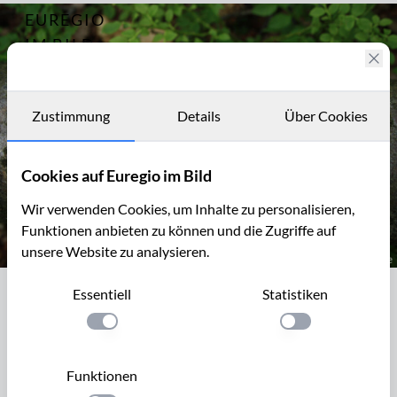
EUREGIO
Archiv
8063
IM BILD
Fotostories
Archiv
Zustimmung
Details
Über Cookies
Kontakt
Cookies auf Euregio im Bild
Wir verwenden Cookies, um Inhalte zu personalisieren,
Funktionen anbieten zu können und die Zugriffe auf
unsere Website zu analysieren.
Fraßspuren eines Bibers
Essentiell
Statistiken
Fraßspuren eines Bibers
Einstellung anwenden
Einstellung anwen
Biber ist ein Säugetier, das die Uferbereiche von fließenden
und stehenden Gewässern besiedelt. Der Biber ist ein reiner
Funktionen
Pflanzenfresser. Er hinterlässt charakteristische Fraßspuren