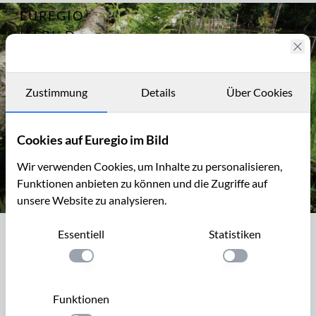
EUREGIO
Archiv
8083
IM BILD
Fotostories
Archiv
Zustimmung
Details
Über Cookies
Kontakt
Cookies auf Euregio im Bild
Wir verwenden Cookies, um Inhalte zu personalisieren,
Funktionen anbieten zu können und die Zugriffe auf
unsere Website zu analysieren.
Fraßspuren eines Bibers im Tal der Weser / Vesdre bei Roetgen
Essentiell
Statistiken
Fraßspuren eines Bibers im Tal der
Weser / Vesdre bei Roetgen
Einstellung anwenden
Einstellung anwen
Biber ist ein Säugetier, das die Uferbereiche von fließenden
Funktionen
und stehenden Gewässern besiedelt. Der Biber ist ein reiner