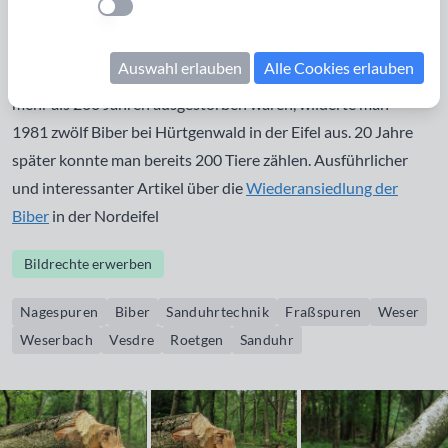
Einstellung anwenden
Pflanzenfresser. Er hinterlässt charakteristische Fraßspuren
indem er Bäume in der sogenannten
Sanduhrtechnik
, benagt,
Auswahl erlauben
Alle Cookies erlauben
bis die Bäume umfallen. Nachdem die Biber in der Eifel seit
mehr als 200 Jahren ausgestorben waren, wilderte man
1981 zwölf Biber bei Hürtgenwald in der Eifel aus. 20 Jahre
später konnte man bereits 200 Tiere zählen. Ausführlicher
und interessanter Artikel über die
Wiederansiedlung der
Biber
in der Nordeifel
Bildrechte erwerben
Nagespuren
Biber
Sanduhrtechnik
Fraßspuren
Weser
Weserbach
Vesdre
Roetgen
Sanduhr