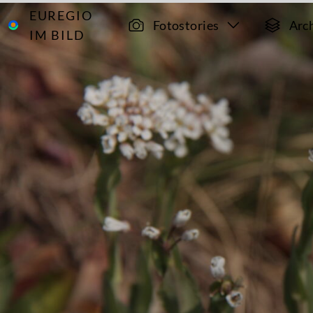
EUREGIO
Archiv
6176
Fotostories
Arc
IM BILD