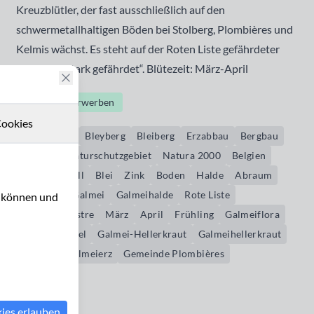
Kreuzblütler, der fast ausschließlich auf den
schwermetallhaltigen Böden bei Stolberg, Plombières und
Kelmis wächst. Es steht auf der Roten Liste gefährdeter
Arten als „stark gefährdet“. Blütezeit: März-April
Bildrechte erwerben
ookies
Plombières
Bleyberg
Bleiberg
Erzabbau
Bergbau
Göhltal
Naturschutzgebiet
Natura 2000
Belgien
Schwermetall
Blei
Zink
Boden
Halde
Abraum
Schlacke
Galmei
Galmeihalde
Rote Liste
u können und
Thlaspi alpestre
März
April
Frühling
Galmeiflora
Galmeitäschel
Galmei-Hellerkraut
Galmeihellerkraut
Thlaspi
Galmeierz
Gemeinde Plombières
kies erlauben