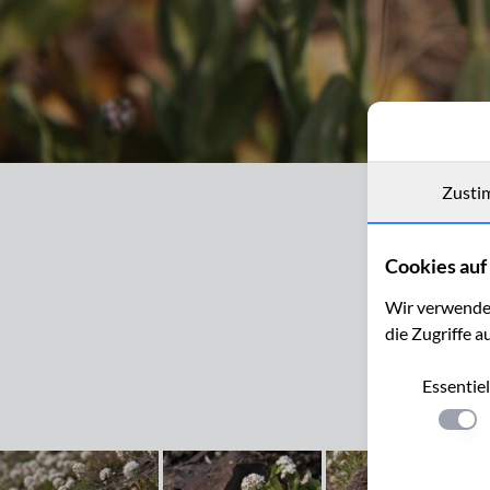
Galmeitäschel, Thlaspi alpestre, auf einer Galmeihalde bei Plombi
Zusti
Cookies auf 
Wir verwenden
die Zugriffe a
Essentiel
Einste