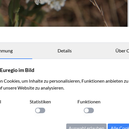
ères
mmung
Details
Über C
Euregio im Bild
 Cookies, um Inhalte zu personalisieren, Funktionen anbieten z
uf unsere Website zu analysieren.
l
Statistiken
Funktionen
llung anwenden
Einstellung anwenden
Einstellung anwenden
Auswahl erlauben
Alle Coo