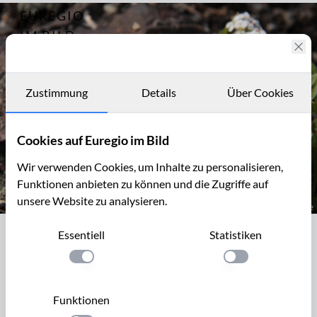
EUREGIO
Archiv
6179
IM BILD
Fotostories
Archiv
Zustimmung
Details
Über Cookies
Kontakt
Cookies auf Euregio im Bild
Wir verwenden Cookies, um Inhalte zu personalisieren,
Funktionen anbieten zu können und die Zugriffe auf
unsere Website zu analysieren.
Galmeitäschel, Thlaspi alpestre, auf einer Galmeihalde bei Plombi
Essentiell
Statistiken
Galmeitäschel, Thlaspi alpestre, auf
einer Galmeihalde bei Plombières
Einstellung anwenden
Einstellung anwen
Teile des ehemaligen Bergbaugeländes von Plombières, bzw.
Funktionen
Bleyberg, wurden in ein Naturschutzgebiet umgewandelt.