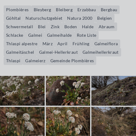
Plombières
Bleyberg
Bleiberg
Erzabbau
Bergbau
Göhltal
Naturschutzgebiet
Natura 2000
Belgien
Schwermetall
Blei
Zink
Boden
Halde
Abraum
Schlacke
Galmei
Galmeihalde
Rote Liste
Thlaspi alpestre
März
April
Frühling
Galmeiflora
Galmeitäschel
Galmei-Hellerkraut
Galmeihellerkraut
Thlaspi
Galmeierz
Gemeinde Plombières