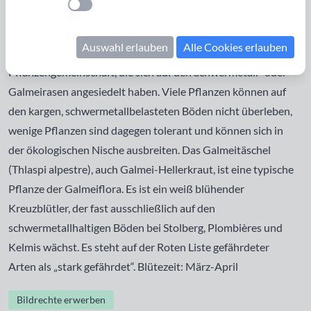
Einstellung anwenden
Schwermetallverseuchte Böden sind nun nicht gerade das,
was man im ersten Moment als besonders schützenswert
Auswahl erlauben
Alle Cookies erlauben
empfindet, doch demgegenüber steht die Einmaligkeit der
Pflanzengemeinschaft, die sich auf den Schwermetall- oder
Galmeirasen angesiedelt haben. Viele Pflanzen können auf
den kargen, schwermetallbelasteten Böden nicht überleben,
wenige Pflanzen sind dagegen tolerant und können sich in
der ökologischen Nische ausbreiten. Das Galmeitäschel
(Thlaspi alpestre), auch Galmei-Hellerkraut, ist eine typische
Pflanze der Galmeiflora. Es ist ein weiß blühender
Kreuzblütler, der fast ausschließlich auf den
schwermetallhaltigen Böden bei Stolberg, Plombières und
Kelmis wächst. Es steht auf der Roten Liste gefährdeter
Arten als „stark gefährdet“. Blütezeit: März-April
Bildrechte erwerben