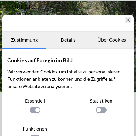
EUREGIO
Archiv
2256
IM BILD
Fotostories
Archiv
Zustimmung
Details
Über Cookies
Kontakt
Cookies auf Euregio im Bild
Wir verwenden Cookies, um Inhalte zu personalisieren,
Funktionen anbieten zu können und die Zugriffe auf
unsere Website zu analysieren.
Heckenrain mit Pfad im Naturschutzgebiet Schneeberg
Essentiell
Statistiken
Heckenrain mit Pfad im
Naturschutzgebiet Schneeberg
Einstellung anwenden
Einstellung anwen
Der Schneeberg ist ein Höhenzug westlich von Aachen mit
Funktionen
der höchsten Erhebung von 256 Metern. Der Höhenrücken