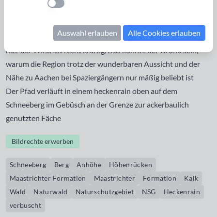
Einstellung anwenden
mit Kalkuntergrund (Maastrichter Formation) erstreckt sich
von Südost nach Nordwest, parallel zum Tal des
Auswahl erlauben
Alle Cookies erlauben
Senserbachs. Auch wenn der Berg nicht sehr hoch ist, weht
hier der Wind oft recht kräftig. Das könnte der Grund sein,
warum die Region trotz der wunderbaren Aussicht und der
Nähe zu Aachen bei Spaziergängern nur mäßig beliebt ist
Der Pfad verläuft in einem heckenrain oben auf dem
Schneeberg im Gebüsch an der Grenze zur ackerbaulich
genutzten Fäche
Bildrechte erwerben
Schneeberg
Berg
Anhöhe
Höhenrücken
Maastrichter Formation
Maastrichter
Formation
Kalk
Wald
Naturwald
Naturschutzgebiet
NSG
Heckenrain
verbuscht