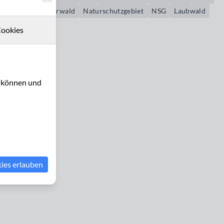
Wald
Naturwald
Naturschutzgebiet
NSG
Laubwald
ookies
u können und
kies erlauben