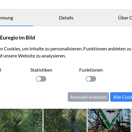
mmung
Details
Über C
Euregio im Bild
 Cookies, um Inhalte zu personalisieren, Funktionen anbieten z
uf unsere Website zu analysieren.
l
Statistiken
Funktionen
llung anwenden
Einstellung anwenden
Einstellung anwenden
Auswahl erlauben
Alle Coo