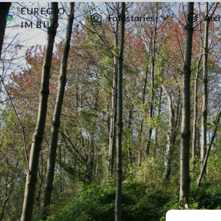
EUREGIO
Archiv
2291
Fotostories
Arc
IM BILD